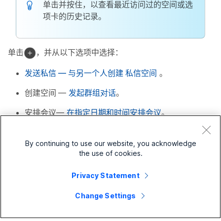
单击并按住，以查看最近访问过的空间或选
项卡的历史记录。
单击
，并从以下选项中选择：
发送私信
— 与另一个人创建
私信空间
。
创建空间
—
发起群组对话
。
安排会议
—
在指定日期和时间安排会议
。
开始会议
—快速开始会议。
By continuing to use our website, you acknowledge
点击
搜索
查看您的
对话历史
以查找您正在与之交谈的
the use of cookies.
人、您所在的空间、您收到的消息以及您需要的文件。
Privacy Statement
您还可以从
连接到设备
菜单自动连接到 Webex 设备。连
接后，您可以在 Webex Board 上共享屏幕、发起呼叫或打
Change Settings
开空间。