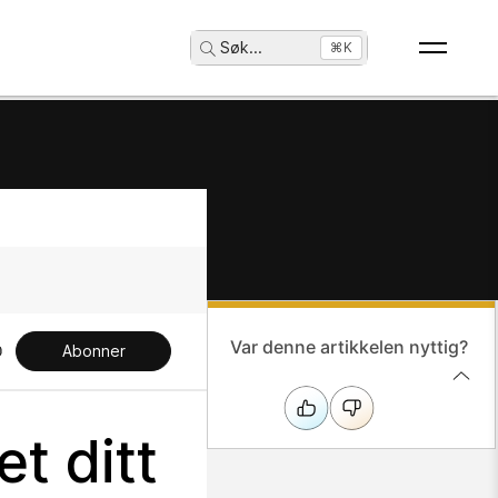
Søk
...
⌘K
Var denne artikkelen nyttig?
Abonner
t ditt