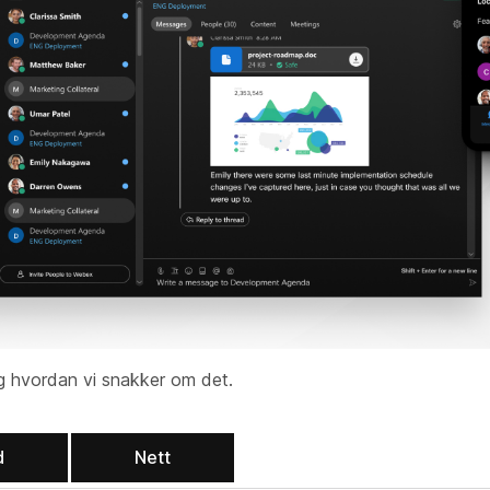
 og hvordan vi snakker om det.
d
Nett