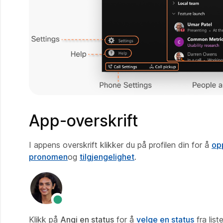
App-overskrift
I appens overskrift klikker du på profilen din for å
opp
pronomen
og
tilgjengelighet
.
Klikk på
Angi en status
for å
velge en status
fra list