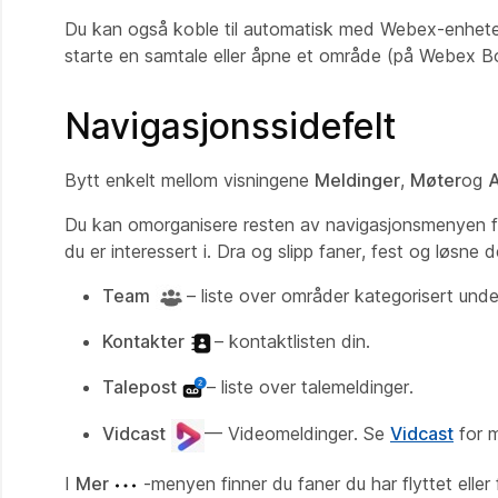
Du kan også koble til automatisk med Webex-enhet
starte en samtale eller åpne et område (på Webex B
Navigasjonssidefelt
Bytt enkelt mellom visningene
Meldinger
,
Møter
og
Du kan omorganisere resten av navigasjonsmenyen for 
du er interessert i. Dra og slipp faner, fest og løsn
Team
– liste over områder kategorisert unde
Kontakter
– kontaktlisten din.
Talepost
– liste over talemeldinger.
Vidcast
— Videomeldinger. Se
Vidcast
for m
I
Mer
-menyen finner du faner du har flyttet eller f