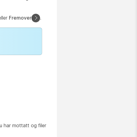
ller
Fremover
.
 har mottatt og filer