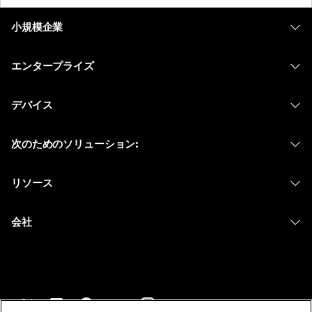
小規模企業
価格
エンタープライズ
Webex アプリ
Webex スイート
デバイス
Meetings
Calling
ヘッドセット
Calling
次のためのソリューション:
Meetings
カメラ
メッセージング
教育
メッセージング
リソース
Desk シリーズ
画面共有
ヘルスケア
Slido
ダウンロード
Room シリーズ
会社
行政
ウェビナー
テストミーティングに参加
Board シリーズ
Cisco
財務
Events
オンラインクラス
Phone シリーズ
サポートへお問い合わせ
スポーツとエンターテインメント
Contact Center
インテグレーション
アクセサリ
セールスに問い合わせ
フロントライン
CPaaS