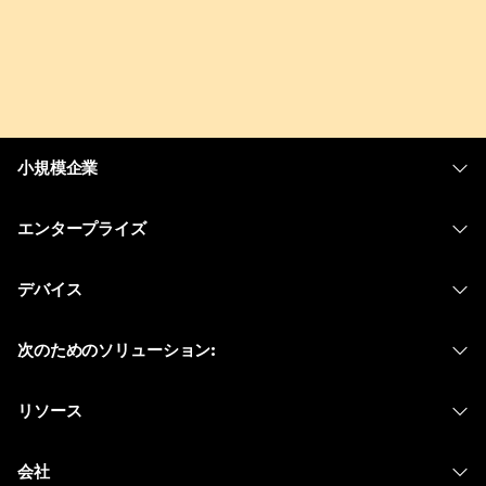
小規模企業
価格
エンタープライズ
Webex アプリ
Webex スイート
デバイス
Meetings
Calling
ヘッドセット
Calling
次のためのソリューション:
Meetings
カメラ
メッセージング
教育
メッセージング
リソース
Desk シリーズ
画面共有
ヘルスケア
Slido
ダウンロード
Room シリーズ
会社
行政
ウェビナー