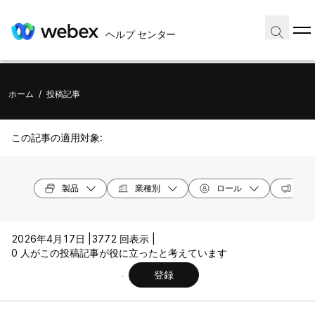
ヘルプ センター
ホーム
/
投稿記事
この記事の適用対象:
製品
業種別
ロール
オペ
2026年4月17日 |
3772 回表示 |
0 人がこの投稿記事が役に立ったと考えています
登録