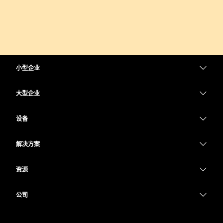
小型企业
定价
大型企业
Webex 应用程序
Webex Suite
设备
Meetings
Calling
头戴式耳机
Calling
解决方案
Meetings
摄像头
教育
消息传递
消息传递
资源
Desk 系列
医疗保健
屏幕共享
下载
Slido
Room 系列
公司
政府
加入测试会议
Webinars
Cisco
Board 系列
财务