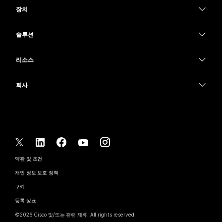
Webex Suite
장치
Meetings
Calling
헤드셋
Calling
솔루션
Meetings
카메라
교육
메시징
메시징
리소스
Desk 시리즈
의료 서비스
화면 공유
다운로드
Slido
Room 시리즈
회사
정부
테스트 미팅 참여하기
Webinars
Cisco
Board 시리즈
재무
온라인 학습
이벤트
지원 연락처
전화 시리즈
스포츠 및 엔터테인먼트
통합
Contact Center
영업팀에 문의
보조 프로그램
최전선
접근성
CPaaS
약관 및 조건
Webex Blog
비영리
개인 정보 보호 정책
포용성
보안
Webex 사고적 리더십
쿠키
스타트업
실시간 및 주문형 웨비나
Control Hub
Webex Merch 스토어
등록 상표
하이브리드 작업
Webex 커뮤니티
©
2026
Cisco 및/또는 관련 제휴. All rights reserved.
경력