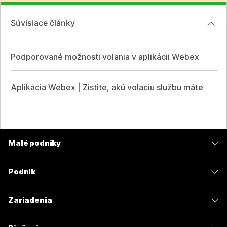
Súvisiace články
Podporované možnosti volania v aplikácii Webex
Aplikácia Webex | Zistite, akú volaciu službu máte
Malé podniky
Ceny
Podnik
Aplikácia Webex
Webex Suite
Zariadenia
Meetings
Calling
Náhlavné súpravy
Calling