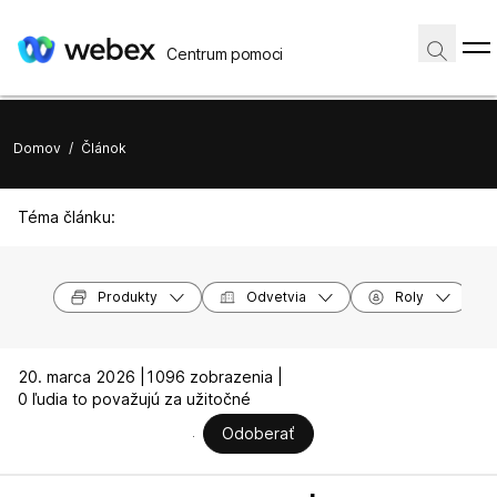
Centrum pomoci
Domov
/
Článok
Téma článku:
Produkty
Odvetvia
Roly
20. marca 2026 |
1096 zobrazenia |
0 ľudia to považujú za užitočné
Odoberať