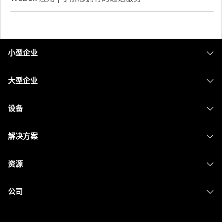
小型企业
定价
大型企业
Webex 应用程序
Webex Suite
设备
Meetings
Calling
头戴式耳机
Calling
解决方案
Meetings
摄像头
消息传递
教育
消息传递
资源
Desk 系列
屏幕共享
医疗保健
Slido
下载
Room 系列
公司
政府
Webinars
加入测试会议
Board 系列
Cisco
财务
Events
在线课程