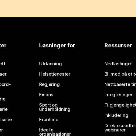
ter
Løsninger for
Ressurser
ett
Utdanning
Nedlastinger
aer
Helsetjenester
Bli med på et 
bord-
Regjering
Nettbaserte ti
Finans
Integreringer
rie
Sport og
Tilgjengelighe
erie
underholdning
Inkludering
nserie
Frontline
Direktesendte
ør
Ideelle
webinarer
organisasjoner