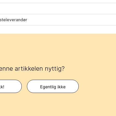
esteleverandør
enne artikkelen nyttig?
kk!
Egentlig ikke