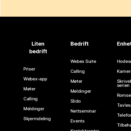
Liten
Bedrift
Enhe
bedrift
Webex Suite
Hodes
Priser
Calling
Kamer
Webex-app
Møter
Skrive
serien
Møter
Meldinger
Romse
Calling
Slido
Tavles
Meldinger
Nettseminar
Telefo
Skjermdeling
Events
Tilbeh
Kontaktsenter