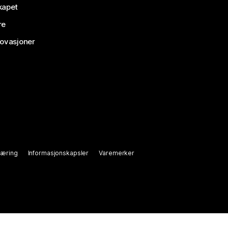
kapet
re
novasjoner
læring
Informasjonskapsler
Varemerker