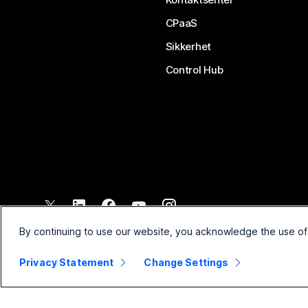
CPaaS
Sikkerhet
Control Hub
©
2026
Cisco og/eller tilknyttede selskaper. Med enerett.
By continuing to use our website, you acknowledge the use of
Privacy Statement
Change Settings