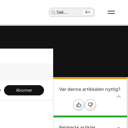
Søk
...
⌘K
Var denne artikkelen nyttig?
Abonner
Relaterte artikler