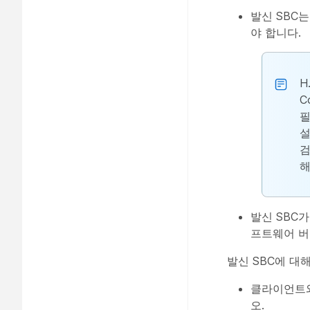
발신 SBC는
야 합니다.
H
C
설
검
해
발신 SBC가 
프트웨어 버전
발신 SBC에 대
클라이언트와
오.