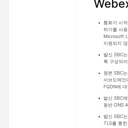
Web
통화가 시작되는 
하기를 사용해야
Microsoft
지원되지 않
발신 SBC는
록 구성되어
원본 SBC는
서브도메인에 
FQDN에 대
발신 SBC에
동반 DNS 
발신 SBC는
TLS를 통한