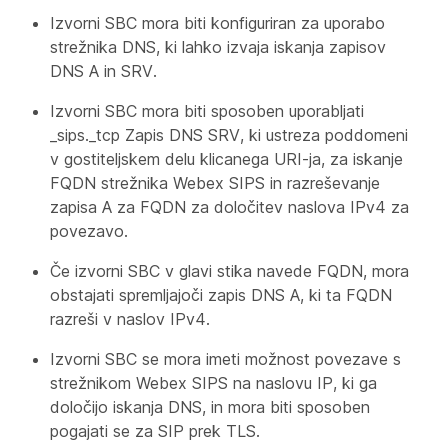
Izvorni SBC mora biti konfiguriran za uporabo
strežnika DNS, ki lahko izvaja iskanja zapisov
DNS A in SRV.
Izvorni SBC mora biti sposoben uporabljati
_sips._tcp Zapis DNS SRV, ki ustreza poddomeni
v gostiteljskem delu klicanega URI-ja, za iskanje
FQDN strežnika Webex SIPS in razreševanje
zapisa A za FQDN za določitev naslova IPv4 za
povezavo.
Če izvorni SBC v glavi stika navede FQDN, mora
obstajati spremljajoči zapis DNS A, ki ta FQDN
razreši v naslov IPv4.
Izvorni SBC se mora imeti možnost povezave s
strežnikom Webex SIPS na naslovu IP, ki ga
določijo iskanja DNS, in mora biti sposoben
pogajati se za SIP prek TLS.