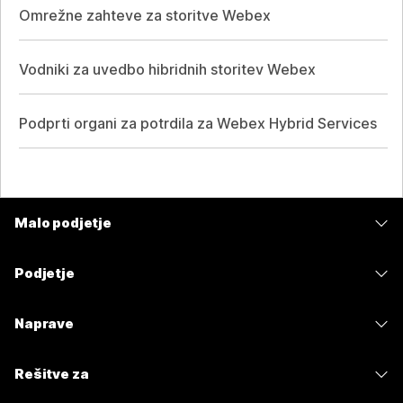
Omrežne zahteve za storitve Webex
Vodniki za uvedbo hibridnih storitev Webex
Podprti organi za potrdila za Webex Hybrid Services
Malo podjetje
Cene
Podjetje
Aplikacija Webex
Webex Suite
Naprave
Meetings
Calling
Naglavne slušalke
Calling
Rešitve za
Meetings
Kamere
Sporočanje