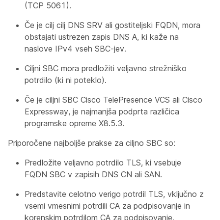
(TCP 5061).
Če je cilj cilj DNS SRV ali gostiteljski FQDN, mora
obstajati ustrezen zapis DNS A, ki kaže na
naslove IPv4 vseh SBC-jev.
Ciljni SBC mora predložiti veljavno strežniško
potrdilo (ki ni poteklo).
Če je ciljni SBC Cisco TelePresence VCS ali Cisco
Expressway, je najmanjša podprta različica
programske opreme X8.5.3.
Priporočene najboljše prakse za ciljno SBC so:
Predložite veljavno potrdilo TLS, ki vsebuje
FQDN SBC v zapisih DNS CN ali SAN.
Predstavite celotno verigo potrdil TLS, vključno z
vsemi vmesnimi potrdili CA za podpisovanje in
korenskim potrdilom CA za podpisovanje.