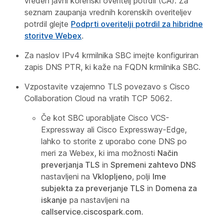
vreden javni korenski overitelj potrdil (CA). Za
seznam zaupanja vrednih korenskih overiteljev
potrdil glejte
Podprti overitelji potrdil za hibridne
storitve Webex
.
Za naslov IPv4 krmilnika SBC imejte konfiguriran
zapis DNS PTR, ki kaže na FQDN krmilnika SBC.
Vzpostavite vzajemno TLS povezavo s Cisco
Collaboration Cloud na vratih TCP 5062.
Če kot SBC uporabljate Cisco VCS-
Expressway ali Cisco Expressway-Edge,
lahko to storite z uporabo cone DNS po
meri za Webex, ki ima možnosti
Način
preverjanja TLS
in
Spremeni zahtevo DNS
nastavljeni na
Vklopljeno
, polji
Ime
subjekta za preverjanje TLS
in
Domena za
iskanje
pa nastavljeni na
callservice.ciscospark.com
.