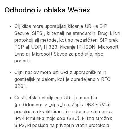
Odhodno iz oblaka Webex
Cilj klica mora uporabljati klicanje URI-ja SIP
Secure (SIPS), ki temelji na standardih. Drugi klicni
protokoli ali metode, kot so nezaščiteni SIP prek
TCP ali UDP, H.323, klicanje IP, ISDN, Microsoft
Lync ali Microsoft Skype za podjetja, niso
podprti.
Ciljni naslov mora biti URI z uporabniškim in
gostiteljskim delom, kot je opredeljeno v RFC
3261.
Gostiteljski del ciljnega URI-ja mora biti
(pod)domena z _sips._tcp. Zapis DNS SRV ali
popolnoma kvalificirano ime domene ali naslov
IPv4 krmilnika meje seje (SBC), ki ima strežnik
SIPS, ki posluša na privzetih vratih protokola