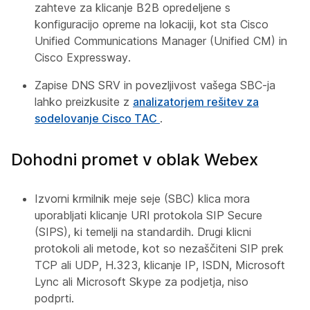
zahteve za klicanje B2B opredeljene s
konfiguracijo opreme na lokaciji, kot sta Cisco
Unified Communications Manager (Unified CM) in
Cisco Expressway.
Zapise DNS SRV in povezljivost vašega SBC-ja
lahko preizkusite z
analizatorjem rešitev za
sodelovanje Cisco TAC
.
Dohodni promet v oblak Webex
Izvorni krmilnik meje seje (SBC) klica mora
uporabljati klicanje URI protokola SIP Secure
(SIPS), ki temelji na standardih. Drugi klicni
protokoli ali metode, kot so nezaščiteni SIP prek
TCP ali UDP, H.323, klicanje IP, ISDN, Microsoft
Lync ali Microsoft Skype za podjetja, niso
podprti.