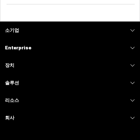
소기업
가격
Enterprise
Webex 앱
Webex Suite
장치
Meetings
Calling
헤드셋
Calling
솔루션
Meetings
카메라
메시징
교육
메시징
리소스
Desk 시리즈
화면 공유
의료 서비스
Slido
다운로드
Room 시리즈
회사
정부
Webinars
테스트 미팅 참여하기
Board 시리즈
Cisco
재무
이벤트
온라인 학습
전화 시리즈