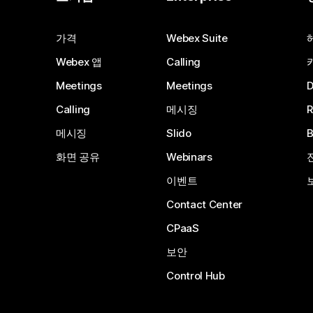
가격
Webex Suite
Webex 앱
Calling
Meetings
Meetings
Calling
메시징
메시징
Slido
화면 공유
Webinars
이벤트
Contact Center
CPaaS
보안
Control Hub