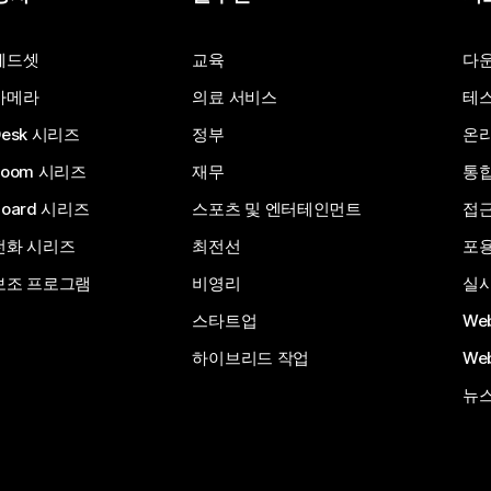
질문 제출
헤드셋
교육
다
카메라
의료 서비스
테스
Desk 시리즈
정부
온라
Room 시리즈
재무
통
Board 시리즈
스포츠 및 엔터테인먼트
접
전화 시리즈
최전선
포
보조 프로그램
비영리
실시
스타트업
We
하이브리드 작업
We
뉴스