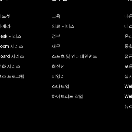
질문 제출
헤드셋
교육
다
카메라
의료 서비스
테스
Desk 시리즈
정부
온라
Room 시리즈
재무
통
Board 시리즈
스포츠 및 엔터테인먼트
접
전화 시리즈
최전선
포
보조 프로그램
비영리
실시
스타트업
We
하이브리드 작업
We
뉴스