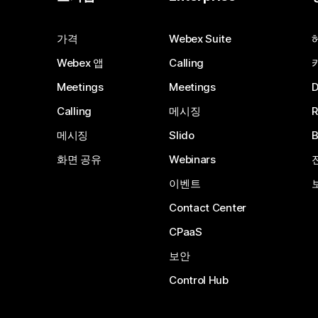
가격
Webex Suite
Webex 앱
Calling
Meetings
Meetings
Calling
메시징
메시징
Slido
화면 공유
Webinars
이벤트
Contact Center
CPaaS
보안
Control Hub