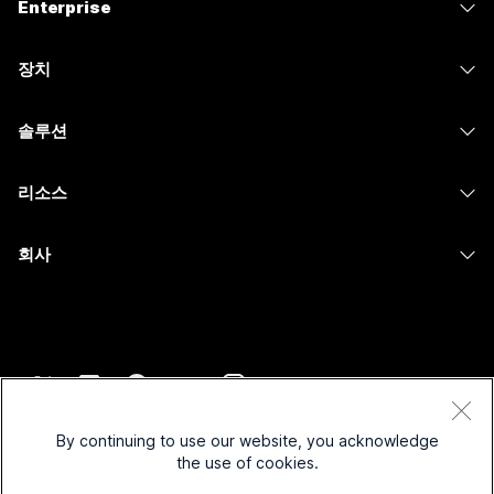
Enterprise
Webex 앱
Webex Suite
장치
Meetings
Calling
헤드셋
Calling
솔루션
Meetings
카메라
메시징
교육
메시징
리소스
Desk 시리즈
화면 공유
의료 서비스
Slido
다운로드
Room 시리즈
회사
정부
Webinars
테스트 미팅 참여하기
Board 시리즈
Cisco
재무
이벤트
온라인 학습
전화 시리즈
지원 연락처
스포츠 및 엔터테인먼트
Contact Center
통합
보조 프로그램
영업팀에 문의
최전선
CPaaS
접근성
약관 및 조건
Webex Blog
비영리
보안
By continuing to use our website, you acknowledge
포용성
개인 정보 보호 정책
the use of cookies.
Webex 사고적 리더십
스타트업
Control Hub
쿠키
실시간 및 주문형 웨비나