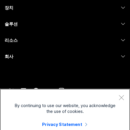
Webex Suite
장치
Meetings
Calling
헤드셋
Calling
솔루션
Meetings
카메라
메시징
교육
메시징
리소스
Desk 시리즈
화면 공유
의료 서비스
Slido
다운로드
Room 시리즈
회사
정부
Webinars
테스트 미팅 참여하기
Board 시리즈
Cisco
재무
이벤트
온라인 학습
전화 시리즈
지원 연락처
스포츠 및 엔터테인먼트
Contact Center
통합
보조 프로그램
영업팀에 문의
최전선
CPaaS
접근성
약관 및 조건
Webex Blog
비영리
보안
By continuing to use our website, you acknowledge
포용성
개인 정보 보호 정책
the use of cookies.
Webex 사고적 리더십
스타트업
Control Hub
쿠키
실시간 및 주문형 웨비나
Webex Merch 스토어
Privacy Statement
등록 상표
하이브리드 작업