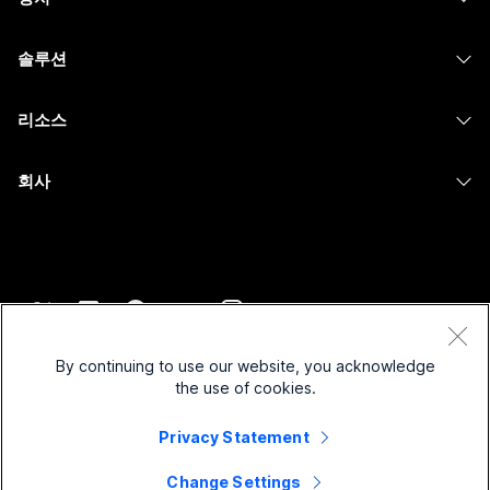
Meetings
Calling
헤드셋
Calling
솔루션
Meetings
카메라
메시징
교육
메시징
리소스
Desk 시리즈
화면 공유
의료 서비스
Slido
다운로드
Room 시리즈
회사
정부
Webinars
테스트 미팅 참여하기
Board 시리즈
Cisco
재무
이벤트
온라인 학습
전화 시리즈
지원 연락처
스포츠 및 엔터테인먼트
Contact Center
통합
보조 프로그램
영업팀에 문의
최전선
CPaaS
접근성
약관 및 조건
Webex Blog
비영리
보안
By continuing to use our website, you acknowledge
포용성
개인 정보 보호 정책
the use of cookies.
Webex 사고적 리더십
스타트업
Control Hub
쿠키
실시간 및 주문형 웨비나
Privacy Statement
Webex Merch 스토어
등록 상표
하이브리드 작업
Webex 커뮤니티
©
2026
Cisco 및/또는 관련 제휴. All rights reserved.
경력
Change Settings