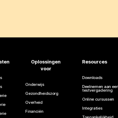
aten
Oplossingen
Resources
voor
s
Downloads
Onderwijs
s
Deelnemen aan ee
testvergadering
Gezondheidszorg
erie
Online cursussen
Overheid
rie
Integraties
Financiën
erie
Toegankelijkheid