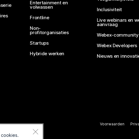
Entertainment en
serie
volwassen
Inclusiviteit
ires
Frontline
Live webinars en w
aanvraag
Non-
profitorganisaties
Webex-community
Startups
Webex Developers
Hybride werken
Nieuws en innovati
Voorwaarden
Priv
rbehouden.
 cookies.