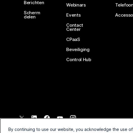
Berichten
Webinars
Telefoon
Scherm
Events
Accesso
delen
Contact
Center
CPaaS
Beveiliging
Control Hub
©
2026
Cisco en/of de dochterondernemingen. Alle rechten voo
By continuing to use our website, you acknowledge the use of