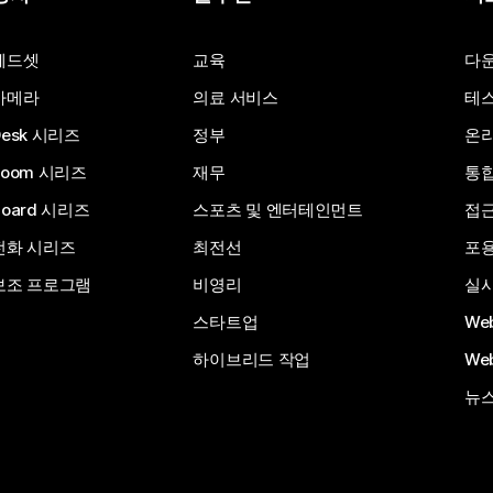
질문 제출
헤드셋
교육
다
카메라
의료 서비스
테스
Desk 시리즈
정부
온라
Room 시리즈
재무
통
Board 시리즈
스포츠 및 엔터테인먼트
접
전화 시리즈
최전선
포
보조 프로그램
비영리
실시
스타트업
We
하이브리드 작업
We
뉴스