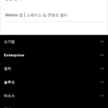
Webex 앱 | 스페이스 및 콘텐츠 필터
소기업
가격
Enterprise
Webex 앱
Webex Suite
장치
Meetings
Calling
헤드셋
Calling
솔루션
Meetings
카메라
메시징
교육
메시징
리소스
Desk 시리즈
화면 공유
의료 서비스
Slido
다운로드
Room 시리즈