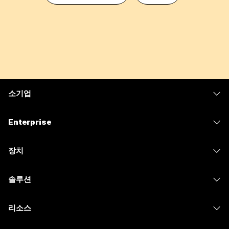
소기업
가격
Enterprise
Webex 앱
Webex Suite
장치
Meetings
Calling
헤드셋
Calling
솔루션
Meetings
카메라
메시징
교육
메시징
리소스
Desk 시리즈
화면 공유
의료 서비스
Slido
다운로드