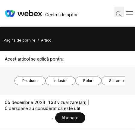
Centrul de ajutor
Pagină de pornire
/
Articol
Acest articol se aplică pentru:
Produse
Industrii
Roluri
Sisteme de o
05 decembrie 2024 |
133 vizualizare(ări) |
0 persoane au considerat că este util
Abonare