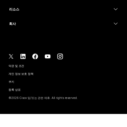
카메라
교육
메시징
메시징
리소스
Desk 시리즈
의료 서비스
화면 공유
다운로드
Slido
Room 시리즈
회사
정부
테스트 미팅 참여하기
Webinars
Cisco
Board 시리즈
재무
온라인 학습
이벤트
지원 연락처
전화 시리즈
스포츠 및 엔터테인먼트
통합
Contact Center
영업팀에 문의
보조 프로그램
최전선
접근성
CPaaS
약관 및 조건
Webex Blog
비영리
개인 정보 보호 정책
포용성
보안
Webex 사고적 리더십
쿠키
스타트업
실시간 및 주문형 웨비나
Control Hub
Webex Merch 스토어
등록 상표
하이브리드 작업
Webex 커뮤니티
©
2026
Cisco 및/또는 관련 제휴. All rights reserved.
경력
Webex 개발자
뉴스 및 혁신