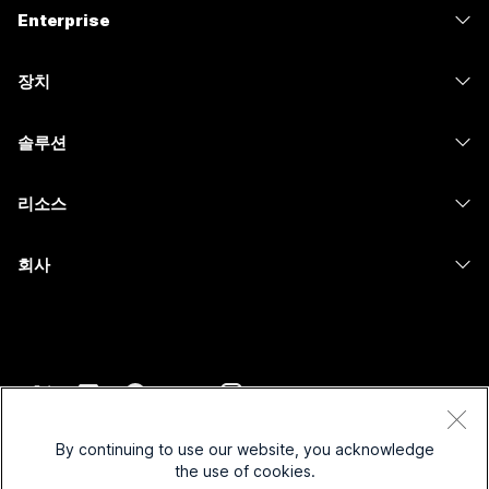
가격
Enterprise
Webex 앱
Webex Suite
장치
Meetings
Calling
헤드셋
Calling
솔루션
Meetings
카메라
메시징
교육
메시징
리소스
Desk 시리즈
화면 공유
의료 서비스
Slido
다운로드
Room 시리즈
회사
정부
Webinars
테스트 미팅 참여하기
Board 시리즈
Cisco
재무
이벤트
온라인 학습
전화 시리즈
지원 연락처
스포츠 및 엔터테인먼트
Contact Center
통합
보조 프로그램
영업팀에 문의
최전선
CPaaS
접근성
약관 및 조건
Webex Blog
비영리
보안
By continuing to use our website, you acknowledge
포용성
개인 정보 보호 정책
the use of cookies.
Webex 사고적 리더십
스타트업
Control Hub