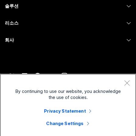
헤드셋
Calling
솔루션
Meetings
카메라
메시징
교육
메시징
리소스
Desk 시리즈
화면 공유
의료 서비스
Slido
다운로드
Room 시리즈
회사
정부
Webinars
테스트 미팅 참여하기
Board 시리즈
Cisco
재무
이벤트
온라인 학습
전화 시리즈
지원 연락처
스포츠 및 엔터테인먼트
Contact Center
통합
보조 프로그램
영업팀에 문의
최전선
CPaaS
접근성
약관 및 조건
Webex Blog
비영리
보안
By continuing to use our website, you acknowledge
포용성
개인 정보 보호 정책
the use of cookies.
Webex 사고적 리더십
스타트업
Control Hub
쿠키
실시간 및 주문형 웨비나
Privacy Statement
Webex Merch 스토어
등록 상표
하이브리드 작업
Webex 커뮤니티
©
2026
Cisco 및/또는 관련 제휴. All rights reserved.
경력
Change Settings
Webex 개발자