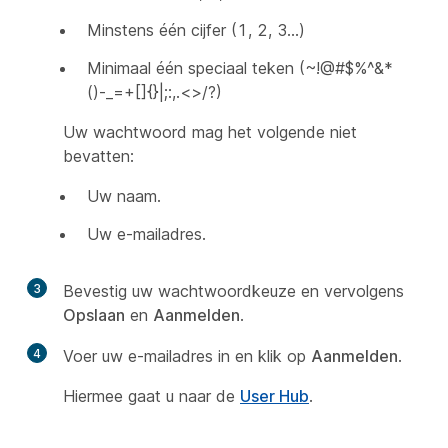
Minstens één cijfer (1, 2, 3…)
Minimaal één speciaal teken (~!@#$%^&*
()-_=+[]{}|;:,.<>/?)
Uw wachtwoord mag het volgende niet
bevatten:
Uw naam.
Uw e-mailadres.
3
Bevestig uw wachtwoordkeuze en vervolgens
Opslaan
en
Aanmelden
.
4
Voer uw e-mailadres in en klik op
Aanmelden
.
Hiermee gaat u naar de
User Hub
.