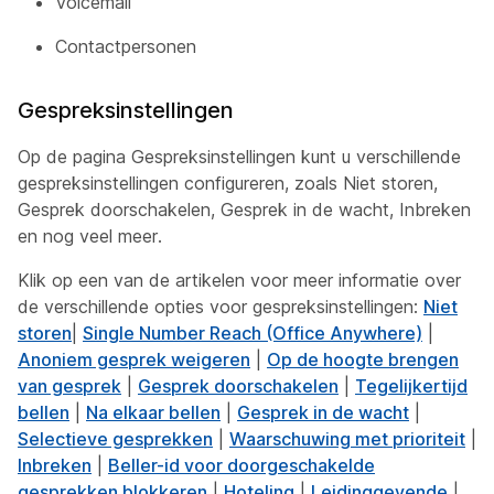
Voicemail
Contactpersonen
Gespreksinstellingen
Op de pagina Gespreksinstellingen kunt u verschillende
gespreksinstellingen configureren, zoals Niet storen,
Gesprek doorschakelen, Gesprek in de wacht, Inbreken
en nog veel meer.
Klik op een van de artikelen voor meer informatie over
de verschillende opties voor gespreksinstellingen:
Niet
storen
|
Single Number Reach (Office Anywhere)
|
Anoniem gesprek weigeren
|
Op de hoogte brengen
van gesprek
|
Gesprek doorschakelen
|
Tegelijkertijd
bellen
|
Na elkaar bellen
|
Gesprek in de wacht
|
Selectieve gesprekken
|
Waarschuwing met prioriteit
|
Inbreken
|
Beller-id voor doorgeschakelde
gesprekken blokkeren
|
Hoteling
|
Leidinggevende
|