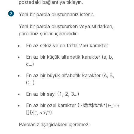
postadaki bağlantıya tıklayın.
2
Yeni bir parola oluşturmanız istenir.
Yeni bir parola oluştururken veya sıfırlarken,
parolanız şunları içermelidir:
En az sekiz ve en fazla 256 karakter
En az bir küçük alfabetik karakter (a, b,
c…)
En az bir büyük alfabetik karakter (A, B,
C…)
En az bir sayı (1, 2, 3…)
En az bir özel karakter (~!@#$%^&*()-_=+
[]{}|;:,.<>/?)
Parolanız aşağıdakileri içeremez: