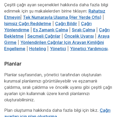
Çeşitli çağrı ayarı seçenekleri hakkında daha fazla bilgi
edinmek için şu makalelerden birine tıklayın:
Rahatsız
Etmeyin
|
Tek Numarayla Ulaşma (Her Yerde Ofis)
|
Isimsiz Çağrı Reddetme
|
Çağrı Bildir
|
Çağrı
Yönlendirme
|
Eş Zamanlı Çalma
|
Sıralı Çalma
|
Çağrı
Bekletme
|
Seçmeli Çağrılar
|
Öncelik Uyarısı
|
Araya
Girme
|
Yönlendirilen Çağrılar Için Arayan Kimliğini
Engelleme
|
Hoteling
|
Yönetici
|
Yönetici Yardımcısı
.
Planlar
Planlar sayfasından, yönetici tarafından oluşturulan
kurumsal planlarınızı görüntüleyebilir ve eşzamanlı
çaldırma, sıralı çaldırma ve öncelik uyarısı gibi çeşitli çağrı
ayarları için kullanmak üzere kendi planlarınızı
oluşturabilirsiniz.
Plan oluşturma hakkında daha fazla bilgi için bkz.
Çağrı
ayarları için plan oluşturma
.