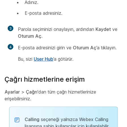
Adınız.
E-posta adresiniz.
3
Parola seçiminizi onaylayın, ardından
Kaydet
ve
Oturum Aç
.
4
E-posta adresinizi girin ve
Oturum Aç
’a tıklayın.
Bu, sizi
User Hub
’a götürür.
Çağrı hizmetlerine erişim
Ayarlar
>
Çağrı
'dan tüm çağrı hizmetlerinize
erişebilirsiniz.
Calling
seçeneği yalnızca Webex Calling
lisansına sahip kullanıcılar için kullanılabilir.