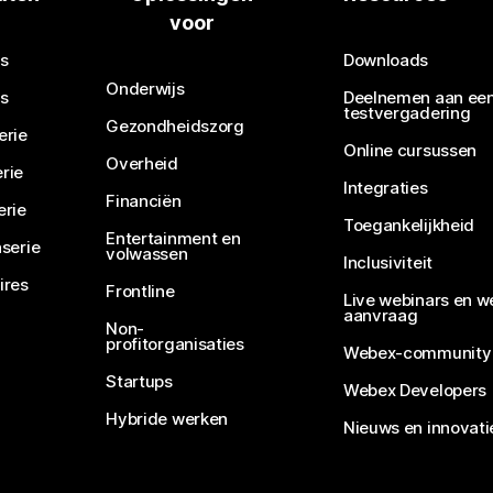
voor
Een vraag verzenden
s
Downloads
Onderwijs
s
Deelnemen aan ee
testvergadering
Gezondheidszorg
erie
Online cursussen
Overheid
rie
Integraties
Financiën
erie
Toegankelijkheid
Entertainment en
serie
volwassen
Inclusiviteit
ires
Frontline
Live webinars en w
aanvraag
Non-
profitorganisaties
Webex-community
Startups
Webex Developers
Hybride werken
Nieuws en innovati