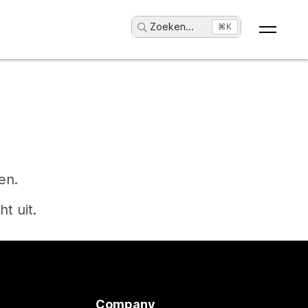
Zoeken
...
⌘K
en.
t uit.
Company