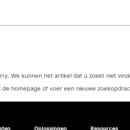
rry. We kunnen het artikel dat u zoekt niet vind
k de homepage of voer een nieuwe zoekopdrach
Start
aten
Oplossingen
Resources
Hebt u een antwoord nodig?