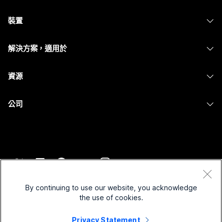
Webex 應用程式
需要答案？
Webex Suite
裝置
Meetings
Calling
提交問題
耳機
Calling
解決方案，適用於
Meetings
攝影機
Messaging
教育
Messaging
資源
Desk 系列
螢幕共用
醫療保健
Slido
下載
Room 系列
公司
政府
Webinars
加入測驗會議
Board 系列
Cisco
財務
Events
線上課程
電話系列
聯絡技術支援
運動與娛樂
Contact Center
整合
配件
聯絡銷售人員
前線
CPaaS
協助工具
條款和條件
Webex 部落格
非營利
安全性
By continuing to use our website, you acknowledge
包容性
隱私權聲明
the use of cookies.
Webex 思想領導力
啟動
Control Hub
Cookie
即時和隨選網路研討會
Privacy Statement
Webex Merch Store
商標
混合式工作