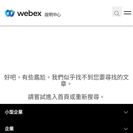
說明中心
好吧，有些尷尬。我們似乎找不到您要尋找的文
章。
請嘗試進入首頁或重新搜尋。
小型企業
首頁
定價
企業