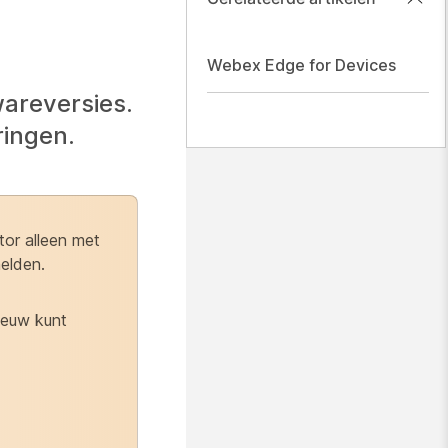
Webex Edge for Devices
areversies.
ringen.
or alleen met
melden.
ieuw kunt