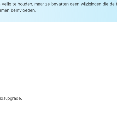
veilig te houden, maar ze bevatten geen wijzigingen die de fu
lemen beïnvloeden.
oudsupgrade.