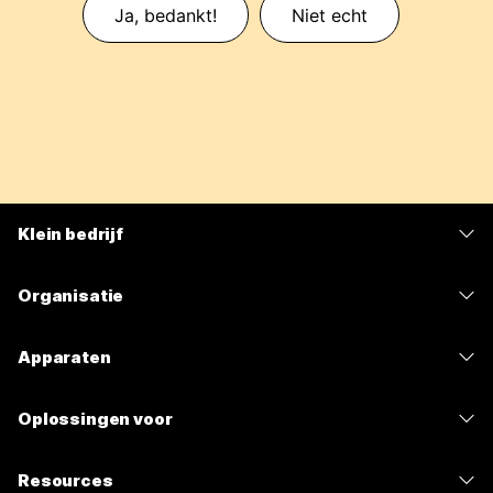
Ja, bedankt!
Niet echt
Klein bedrijf
Prijzen
Organisatie
Webex-app
Webex Suite
Apparaten
Meetings
Calling
Headsets
Calling
Oplossingen voor
Meetings
Camera's
Berichten
Onderwijs
Berichten
Resources
Bureauserie
Scherm delen