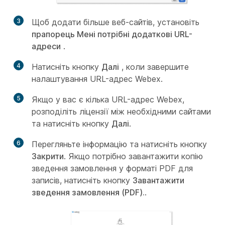
3
Щоб додати більше веб-сайтів, установіть
прапорець Мені потрібні додаткові URL-
адреси
.
4
Натисніть кнопку
Далі
, коли завершите
налаштування URL-адрес Webex.
5
Якщо у вас є кілька URL-адрес Webex,
розподіліть ліцензії між необхідними сайтами
та натисніть кнопку
Далі
.
6
Перегляньте інформацію та натисніть кнопку
Закрити
. Якщо потрібно завантажити копію
зведення замовлення у форматі PDF для
записів, натисніть кнопку
Завантажити
зведення замовлення (PDF).
.