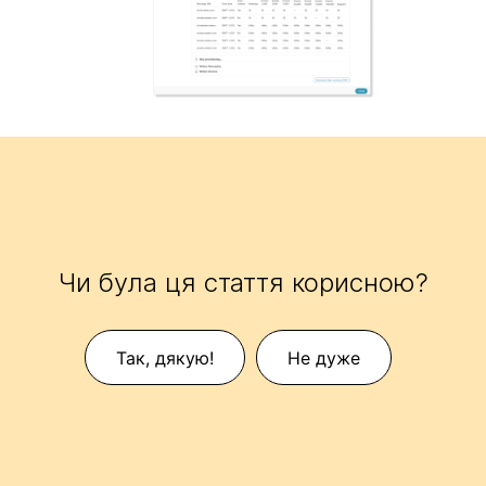
Чи була ця стаття корисною?
Так, дякую!
Не дуже