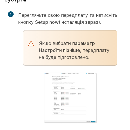
1
Перегляньте свою передплату та натисніть
кнопку
Setup now(Інсталяція зараз
).
Якщо вибрати
параметр
Настроїти пізніше
, передплату
не буде підготовлено.