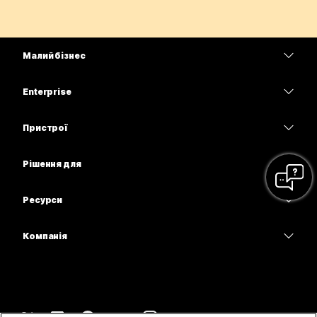
Малий бізнес
Тарифи
Enterprise
Програма Webex
Webex Suite
Пристрої
Наради
Calling
Гарнітури
Calling
Рішення для
Наради
Камери
Освітні заклади
Обмін повідомленнями
Обмін повідомленнями
Ресурси
Серія настільних пристроїв
Медичні установи
Спільний доступ до екрана
Завантаження
Slido
Серія Room
Компанія
Державні установи
Приєднатися до тестової наради
Вебінари
Cisco
Серія дощок
Фінанси
Онлайн-заняття
Події
Зв’язатися зі службою підтримки
Серія Phone
Спорт і розваги
Можливості інтеграції
Контакт-центр
Зв’язатися з відділом продажу