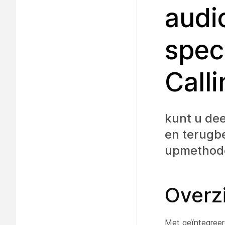
audi
spec
Call
kunt u de
en terugb
upmethod
Overz
Met geïntegreer