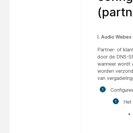
(part
I. Audio Webex 
Partner- of kla
door de DNS-SRV
wanneer wordt g
worden verzonde
van vergaderin
Configure
Het 