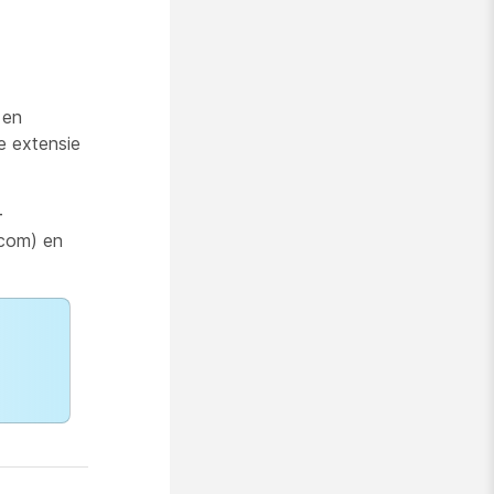
en
e extensie
-
com) en