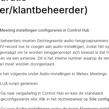
ner/klantbeheerder)
Meeting instellingen configureren in Control Hub
ntbeheerders moeten Geïntegreerde audio-terugroepnummers 
-record toe te voegen aan audio-instellingen, zodat het s
evraagd om te worden teruggeoproept zich bewust is dat h
n via een extensie. Dit is het interne nummer waarop de te
gen moet worden doorgestuurd.
er het volgende onder Audio-instellingen in Webex Meetings:
LUA-script genereren
Ga naar vergadering in
Control Hub en kies de standaard
geconfigureerde site. Klik in het rechterpaneel op
Site confi
Ga naar
Audio-instellingen
onder
de tegel Algemene instel