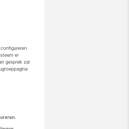
configureren
ysteem er
et gesprek zal
rugroeppagina
gureren
.
lingen,