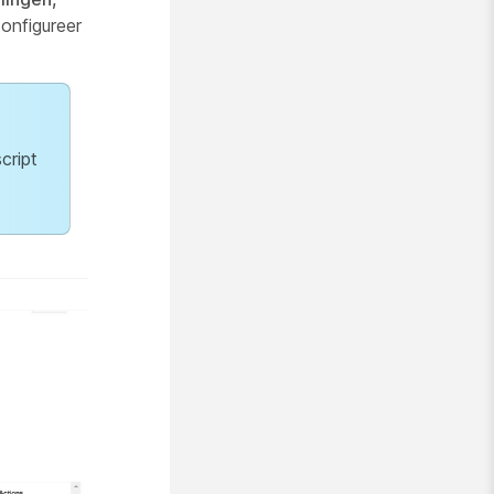
onfigureer
cript