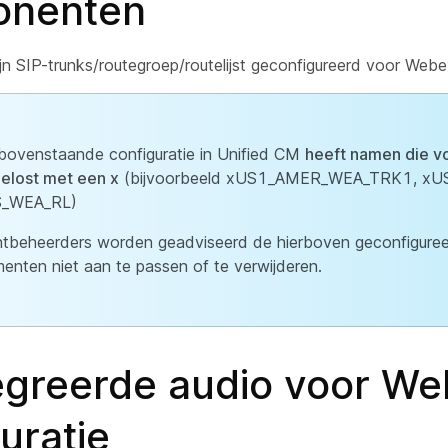
onenten
ijn SIP-trunks/routegroep/routelijst geconfigureerd voor Web
bovenstaande configuratie in Unified CM
heeft namen die vo
elost met een x
(bijvoorbeeld xUS1_AMER_WEA_TRK1, xU
_WEA_RL)
ntbeheerders worden geadviseerd de hierboven geconfigure
menten niet aan te passen of te verwijderen.
egreerde audio voor We
uratie