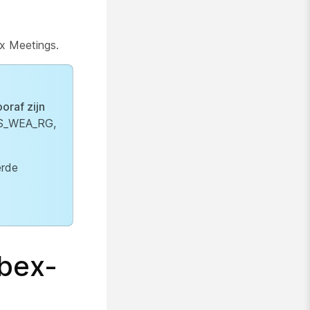
ex Meetings.
oraf zijn
S_WEA_RG,
erde
bex-