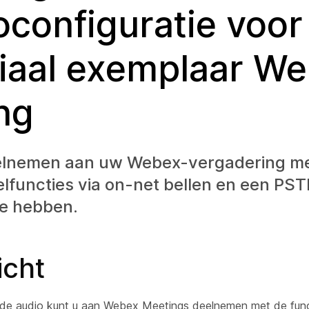
oconfiguratie voor
iaal exemplaar W
ing
elnemen aan uw Webex-vergadering me
elfuncties via on-net bellen en een PS
e hebben.
icht
de audio kunt u aan Webex Meetings deelnemen met de func