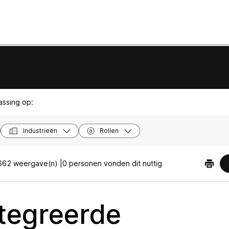
passing op:
Industrieën
Rollen
662 weergave(n) |
0 personen vonden dit nuttig
tegreerde