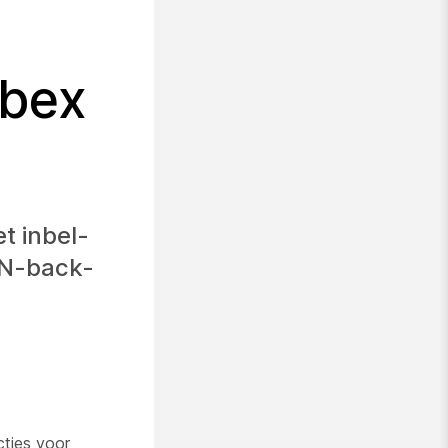
ebex
t inbel-
TN-back-
ties voor