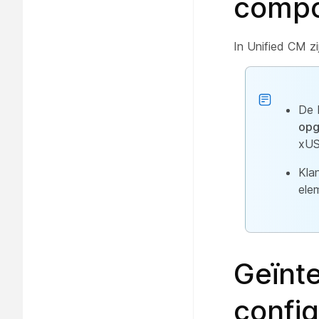
comp
In Unified CM z
De 
opg
xUS
Kla
ele
Geïnt
config