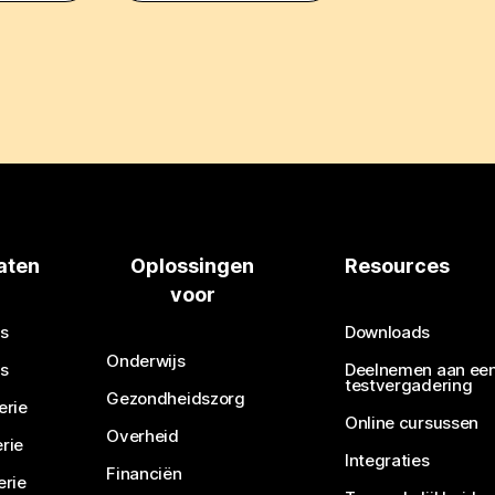
aten
Oplossingen
Resources
voor
s
Downloads
Onderwijs
s
Deelnemen aan ee
testvergadering
Gezondheidszorg
erie
Online cursussen
Overheid
rie
Integraties
Financiën
erie