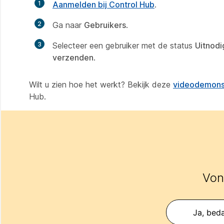
1
Aanmelden bij Control Hub
.
2
Ga naar
Gebruikers
.
3
Selecteer een gebruiker met de status
Uitnodi
verzenden
.
Wilt u zien hoe het werkt? Bekijk deze
videodemons
Hub.
Vond
Ja, beda