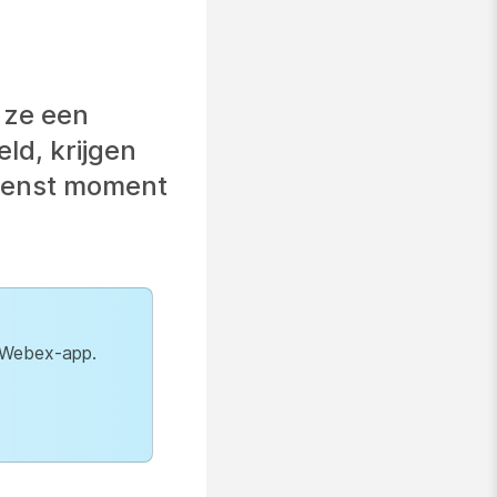
 ze een
ld, krijgen
ewenst moment
e Webex-app.