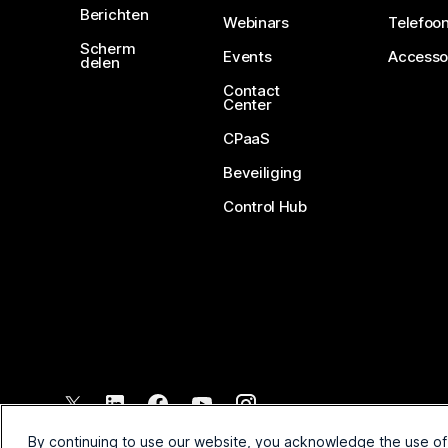
Berichten
Webinars
Telefoon
Scherm
Events
Accesso
delen
Contact
Center
CPaaS
Beveiliging
Control Hub
©
2026
Cisco en/of de dochterondernemingen. Alle rechten voo
By continuing to use our website, you acknowledge the use of