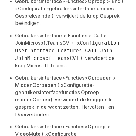
Gebruikersinterface>Functies>Oproep
>
End
(
xConfiguratie-gebruikersinterfacefuncties
Gesprekseinde
): verwijdert de
knop Gesprek
beëindigen.
Gebruikersinterface
>
Functies
>
Call
>
JoinMicrosoftTeamsCVI
(
xConfiguration
UserInterface Features Call Join
): verwijdert de
JoinMicrosoftTeamsCVI
knopMicrosoft Teams
.
Gebruikersinterface>Functies>Oproepen
>
MiddenOproepen
(
xConfiguratie-
gebruikersinterfacefuncties Oproep
middenOproep): verwijdert de knoppen In
gesprek in de
wacht zetten,
Hervatten
en
Doorverbinden
.
Gebruikersinterface>Functies>Oproep
>
VideoMute
(
xConfiguratie-