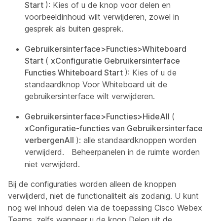
Start
): Kies of u de knop voor delen en
voorbeeldinhoud wilt verwijderen, zowel in
gesprek als buiten gesprek.
Gebruikersinterface>Functies>Whiteboard
Start
(
xConfiguratie Gebruikersinterface
Functies Whiteboard Start
): Kies of u de
standaardknop Voor Whiteboard uit de
gebruikersinterface wilt verwijderen.
Gebruikersinterface>Functies>HideAll
(
xConfiguratie-functies van Gebruikersinterface
verbergenAll
): alle standaardknoppen worden
verwijderd.
Beheerpanelen in de ruimte worden
niet verwijderd.
Bij de configuraties worden alleen de knoppen
verwijderd, niet de functionaliteit als zodanig. U kunt
nog wel inhoud delen via de toepassing Cisco Webex
Teams, zelfs wanneer u de
knop Delen
uit de