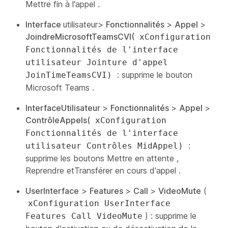
Mettre fin à l'appel
.
Interface
utilisateur>
Fonctionnalités
>
Appel
>
JoindreMicrosoftTeamsCVI(
xConfiguration
Fonctionnalités de l'interface
utilisateur Jointure d'appel
: supprime le
bouton
JoinTimeTeamsCVI)
Microsoft Teams
.
InterfaceUtilisateur
>
Fonctionnalités
>
Appel
>
ContrôleAppels(
xConfiguration
Fonctionnalités de l'interface
:
utilisateur Contrôles MidAppel)
supprime les boutons Mettre en attente
,
Reprendre
et
Transférer
en cours d'appel
.
UserInterface
>
Features
>
Call
>
VideoMute
(
xConfiguration UserInterface
) : supprime le
Features Call VideoMute