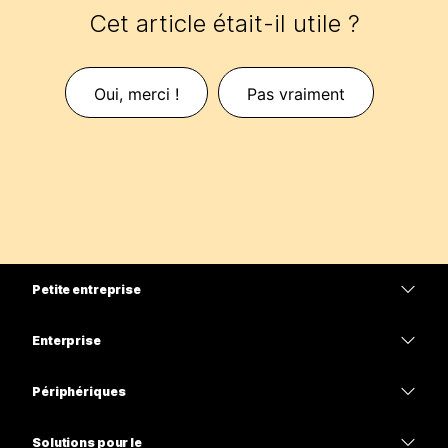
Cet article était-il utile ?
Oui, merci !
Pas vraiment
Petite entreprise
Tarifs
Enterprise
Application Webex
Webex Suite
Périphériques
Meetings
Calling
Casques
Calling
Solutions pour le