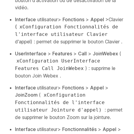
bouton d'activation ou de désactivation
de la
vidéo.
Interface
utilisateur>
Fonctions
>
Appel
>Clavier
(
xConfiguration Fonctionnalités de
l'interface utilisateur Clavier
d'appel) : permet de supprimer le bouton Clavier
.
UserInterface
>
Features
>
Call
>
JoinWebex
(
xConfiguration UserInterface
) : supprime le
Features Call JoinWebex
bouton Join Webex
.
Interface
utilisateur>
Fonctions
>
Appel
>
JoinZoom
(
xConfiguration
Fonctionnalités de l'interface
: permet
utilisateur Jointure d'appel)
de supprimer le bouton Zoom
sur la
jointure.
Interface
utilisateur>
Fonctionnalités
>
Appel
>