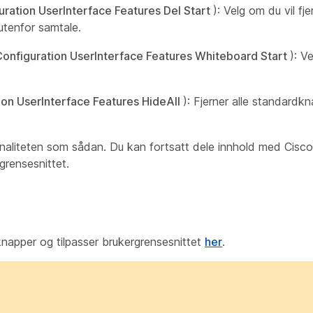
uration UserInterface Features Del Start
): Velg om du vil fj
utenfor samtale.
onfiguration UserInterface Features Whiteboard Start
): V
ion UserInterface Features HideAll
): Fjerner alle standardk
jonaliteten som sådan. Du kan fortsatt dele innhold med Ci
grensesnittet.
napper og tilpasser brukergrensesnittet
her
.