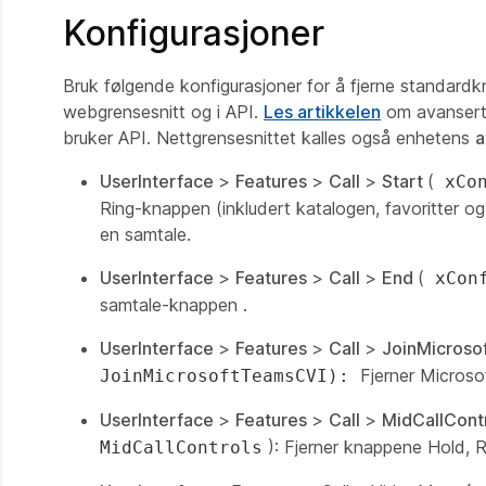
Konfigurasjoner
Bruk følgende konfigurasjoner for å fjerne standardkn
webgrensesnitt og i API.
Les artikkelen
om avanserte 
bruker API. Nettgrensesnittet kalles også enhetens
a
UserInterface
>
Features
>
Call
>
Start
(
xCo
Ring-knappen
(inkludert katalogen, favoritter og
en samtale.
UserInterface
>
Features
>
Call
>
End
(
xCon
samtale-knappen
.
UserInterface
>
Features
>
Call
>
JoinMicroso
Fjerner
Microso
JoinMicrosoftTeamsCVI):
UserInterface
>
Features
>
Call
>
MidCallCont
): Fjerner
knappene Hold
,
R
MidCallControls