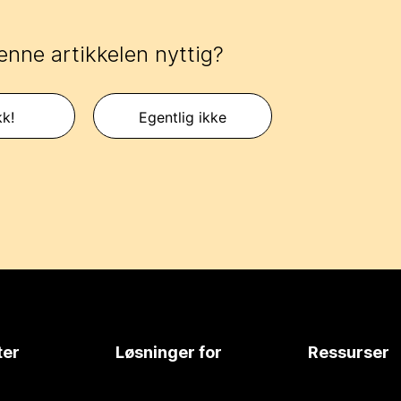
enne artikkelen nyttig?
kk!
Egentlig ikke
ter
Løsninger for
Ressurser