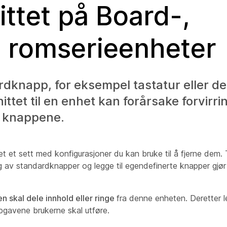
ttet på Board-,
g romserieenheter
rdknapp, for eksempel tastatur eller de
tet til en enhet kan forårsake forvirrin
te knappene.
et et sett med konfigurasjoner du kan bruke til å fjerne dem.
g av standardknapper og legge til egendefinerte knapper gjør 
en skal dele innhold eller ringe
fra denne enheten. Deretter le
pgavene brukerne skal utføre.