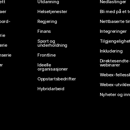
ett
Utdanning
Nedlastinger
aer
Helsetjenester
Bli med på et 
bord-
Regjering
Nettbaserte ti
Finans
Integreringer
rie
Sport og
Tilgjengelighe
erie
underholdning
Inkludering
nserie
Frontline
Direktesendte
ør
Ideelle
webinarer
organisasjoner
Webex-felless
Oppstartsbedrifter
Webex-utvikle
Hybridarbeid
Nyheter og in