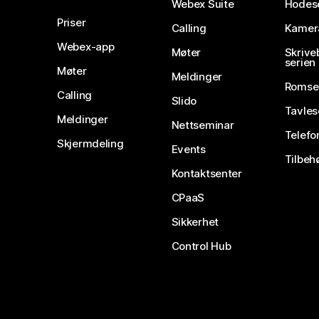
Webex Suite
Hodes
Priser
Calling
Kamer
Webex-app
Møter
Skrive
serien
Møter
Meldinger
Romse
Calling
Slido
Tavles
Meldinger
Nettseminar
Telefo
Skjermdeling
Events
Tilbeh
Kontaktsenter
CPaaS
Sikkerhet
Control Hub