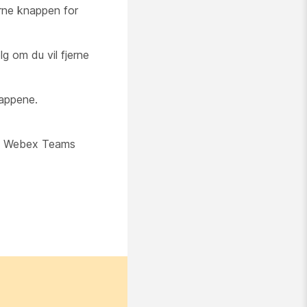
erne knappen for
elg om du vil fjerne
nappene.
sco Webex Teams