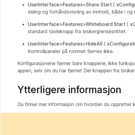
UserInterface>Features>Share Start
(
xConfig
deling og forhåndsvisning av innhold, både i og 
UserInterface>Features>Whiteboard Start
(
xC
standard tavleknapp fra brukergrensesnittet.
UserInterface>Features>HideAll
(
xConfigurat
Kontrollpaneler på rommet fjernes ikke.
Konfigurasjonene fjerner bare knappene, ikke funks
appen, selv om du har fjernet Del-knappen
fra bruker
Ytterligere informasjon
Du finner mer informasjon om hvordan du oppretter k