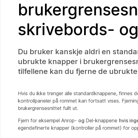
brukergrensesni
skrivebords- o
Du bruker kanskje aldri en standa
ubrukte knapper i brukergrensesnit
tilfellene kan du fjerne de ubruk
Hvis du ikke trenger alle standardknappene, finnes d
kontrollpaneler på rommet kan fortsatt vises. Fjernin
brukergrensesnittet fullt ut.
Fjern for eksempel Anrop-
og
Del-knappene
hvis ing
egendefinerte knapper (kontroller på rommet) for op