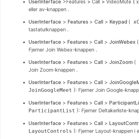
UserInterface
>Features
>
Call
>
VideoMute
(
x
eller av-knappen
.
UserInterface
>
Features
>
Call
>
Keypad
(
x
tastaturknappen
.
UserInterface
>
Features
>
Call
>
JoinWebex
Fjerner
Join Webex-knappen
.
UserInterface
>
Features
>
Call
>
JoinZoom
(
Join Zoom-knappen
.
UserInterface
>
Features
>
Call
>
JoinGoogle
): Fjerner
Join Google-knap
JoinGoogleMeet
UserInterface
>
Features
>
Call
>
ParticipantLi
): Fjerner
Deltakerliste-kna
ParticipantList
UserInterface
>
Features
>
Call
>
LayoutContr
): Fjerner
Layout-knappen
i 
LayoutControls