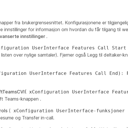
apper fra brukergrensesnittet. Konfigurasjonene er tilgjengel
innstillinger for informasjon om hvordan du får tilgang til w
vanserte innstillinger
.
nfiguration UserInterface Features Call Start
 listen over nylige samtaler). Fjerner også Legg til
deltaker-k
figuration UserInterface Features Call End): 
ftTeamsCVI(
xConfiguration UserInterface Featu
ft Teams-knappen
.
rols
(
xConfiguration UserInterface-funksjoner 
esume
og
Transfer
in-call.