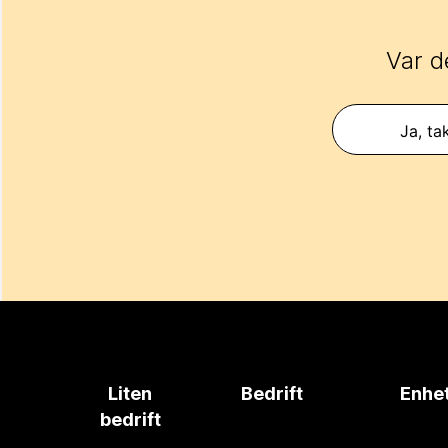
Var d
Ja, ta
Liten
Bedrift
Enhe
bedrift