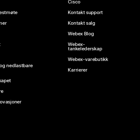
Cisco
testmøte
Kontakt support
mer
Kontakt salg
Webex Blog
t
Webex-
tankelederskap
Webex-varebutikk
 og nedlastbare
Karrierer
kapet
re
novasjoner