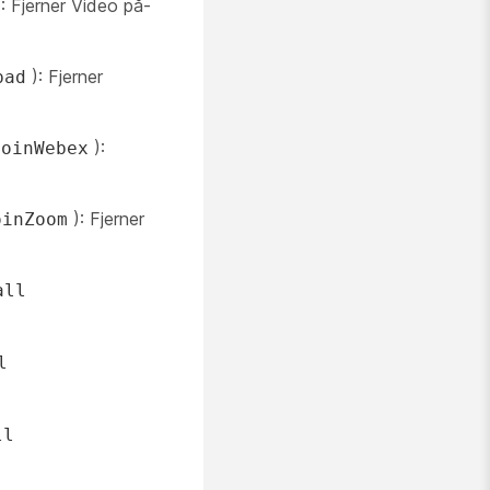
): Fjerner
Video på-
): Fjerner
pad
):
JoinWebex
): Fjerner
oinZoom
all
l
ll