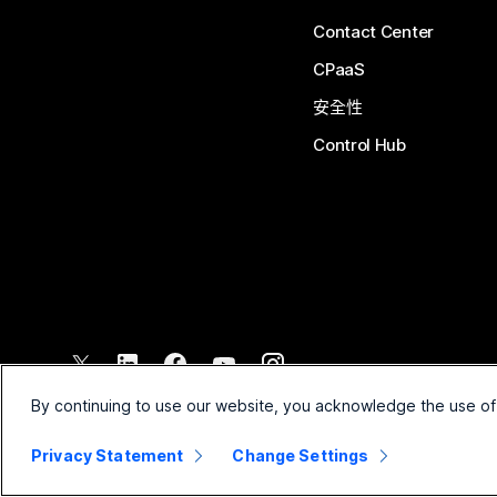
Contact Center
CPaaS
安全性
Control Hub
©
2026
Cisco 和/或其子公司。保留所有權利。
By continuing to use our website, you acknowledge the use of
Privacy Statement
Change Settings