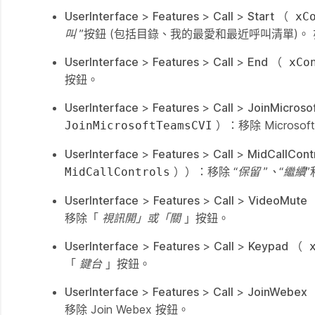
UserInterface
>
Features
>
Call
>
Start
（
xC
叫
”按鈕 (包括目錄、我的最愛和最近呼叫清單)。
UserInterface
>
Features
>
Call
>
End
（
xCo
按鈕。
UserInterface
>
Features
>
Call
>
JoinMicroso
）：移除
Microsof
JoinMicrosoftTeamsCVI
UserInterface
>
Features
>
Call
>
MidCallCont
））：移除
“保留
”、“繼續
MidCallControls
UserInterface
>
Features
>
Call
>
VideoMute
移除「
視訊開」或「關
」按鈕。
UserInterface
>
Features
>
Call
>
Keypad
（
「
鍵台
」按鈕。
UserInterface
>
Features
>
Call
>
JoinWebex
移除
Join Webex
按鈕。