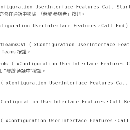
onfiguration UserInterface Features Call Star
 亦會在通話中移除
「新增
參與者」按鈕。
nfiguration UserInterface Features，Call End
ftTeamsCVI
（
xConfiguration UserInterface Feat
t Teams
按鈕。
rols
（
xConfiguration UserInterface Features C
”和
“轉接
通話中”按鈕。
（
xConfiguration UserInterface Features Call
xConfiguration UserInterface Features，Call Ke
（
xConfiguration UserInterface Features，Call