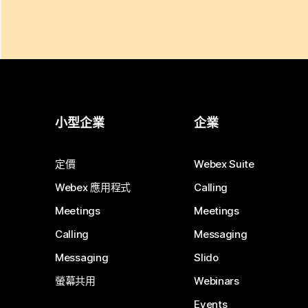
小型企業
企業
定價
Webex Suite
Webex 應用程式
Calling
Meetings
Meetings
Calling
Messaging
Messaging
Slido
螢幕共用
Webinars
Events