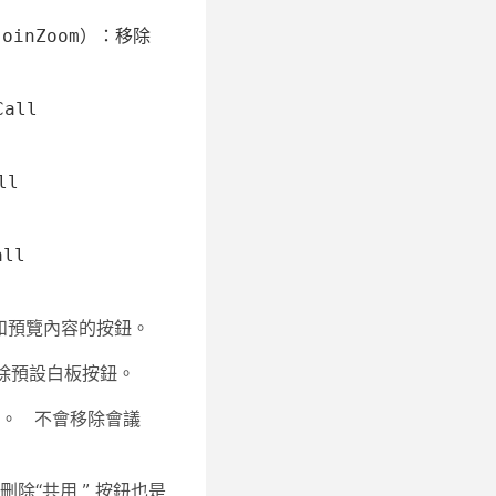
l JoinZoom）：移除
Call
ll
all
和預覽內容的按鈕。
除預設白板按鈕。
鈕。
不會移除會議
中刪除“共用
”
按鈕也是