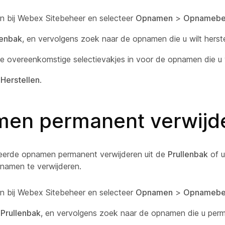
n bij Webex Sitebeheer en selecteer
Opnamen
>
Opnamebe
lenbak
, en vervolgens zoek naar de opnamen die u wilt herste
e overeenkomstige selectievakjes in voor de opnamen die u wi
r
Herstellen
.
en permanent verwijd
eerde opnamen permanent verwijderen uit de
Prullenbak
of u
pnamen te verwijderen.
n bij Webex Sitebeheer en selecteer
Opnamen
>
Opnamebe
r
Prullenbak
, en vervolgens zoek naar de opnamen die u perma