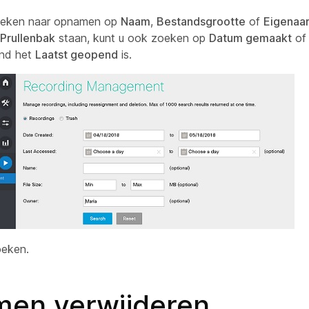
oeken naar opnamen op
Naam
,
Bestandsgrootte
of
Eigenaa
Prullenbak
staan, kunt u ook zoeken op
Datum gemaakt
of
and het
Laatst geopend
is.
oeken.
en verwijderen