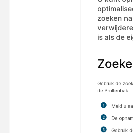
optimalise
zoeken na
verwijder
is als de 
Zoeke
Gebruik de zoek
de
Prullenbak
.
1
Meld u aa
2
De opname
3
Gebruik d