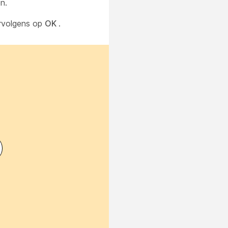
n.
ervolgens op
OK
.