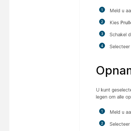
1
Meld u aa
2
Kies
Prul
3
Schakel d
4
Selectee
Opnam
U kunt geselect
legen om alle o
1
Meld u aa
2
Selectee