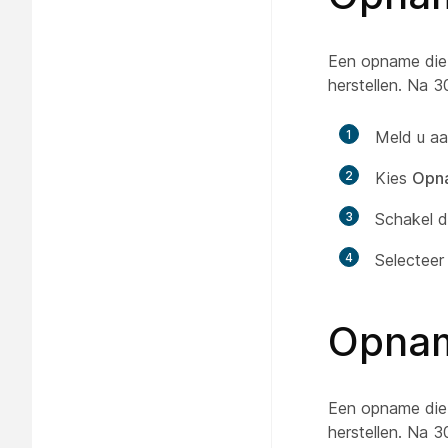
Een opname die 
herstellen. Na 
1
Meld u aa
2
Kies
Opn
3
Schakel d
4
Selectee
Opnam
Een opname die
herstellen. Na 