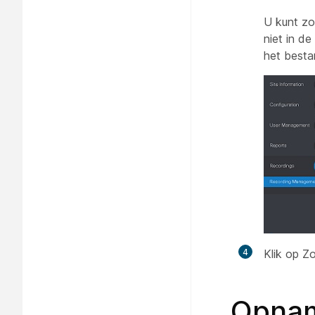
U kunt z
niet in de
het best
4
Klik op Z
Opnam