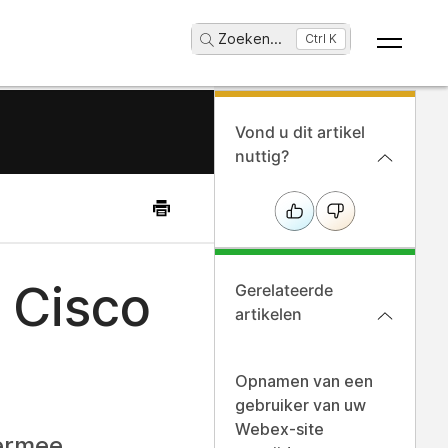
Zoeken
...
Ctrl K
Vond u dit artikel
nuttig?
 Cisco
Gerelateerde
artikelen
Opnamen van een
gebruiker van uw
Webex-site
iermee