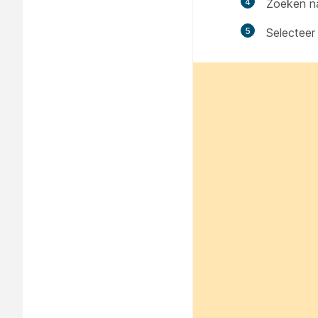
4
Zoeken na
5
Selecteer