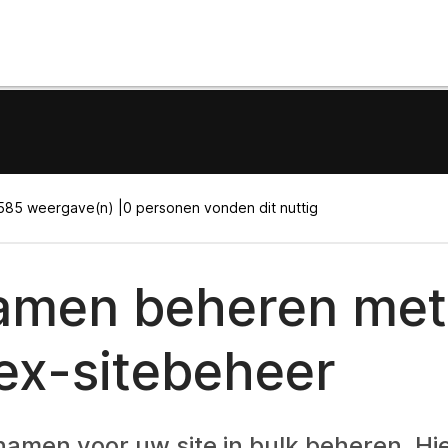
585 weergave(n) |
0 personen vonden dit nuttig
men beheren met
x-sitebeheer
namen voor uw site in bulk beheren. H