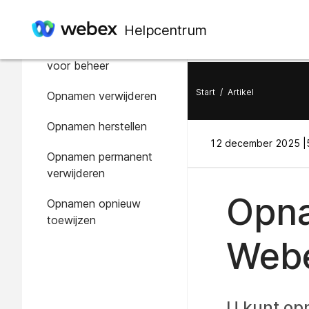
In dit artikel
Helpcentrum
Zoeken naar opnamen
voor beheer
Start
/
Artikel
Opnamen verwijderen
Opnamen herstellen
12 december 2025 |
Opnamen permanent
verwijderen
Opna
Opnamen opnieuw
toewijzen
Webe
U kunt op