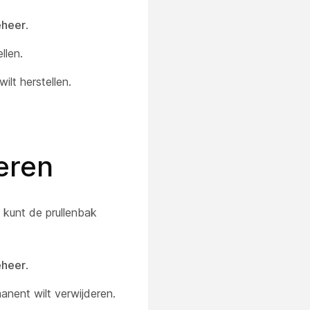
heer
.
llen.
lt herstellen.
eren
 kunt de prullenbak
heer
.
nent wilt verwijderen.