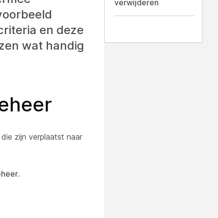
verwijderen
jvoorbeeld
riteria en deze
jzen wat handig
eheer
ie zijn verplaatst naar
heer
.