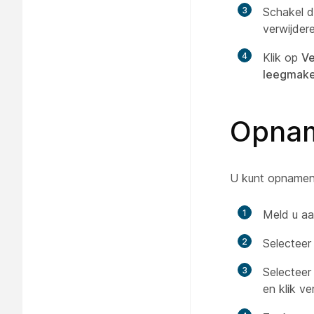
3
Schakel d
verwijder
4
Klik op
Ve
leegmak
Opnam
U kunt opnamen 
1
Meld u aa
2
Selectee
3
Selecteer
en klik v