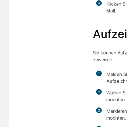
4
Klicken S
Müll
.
Aufze
Sie können Aufz
zuweisen.
1
Melden Si
Aufzeich
2
Wählen S
möchten.
3
Markieren
möchten, 