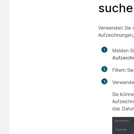
suche
Verwenden Sie d
Aufzeichnungen,
1
Melden Si
Aufzeich
2
Filtern S
3
Verwenden
Sie könn
Aufzeichn
das Datu