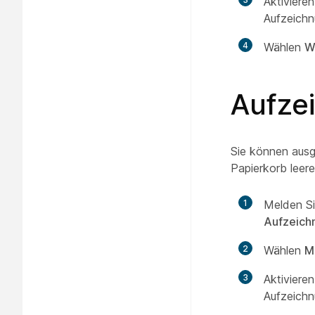
Aktiviere
Aufzeichn
4
Wählen
W
Aufze
Sie können aus
Papierkorb leer
1
Melden Si
Aufzeich
2
Wählen
M
3
Aktiviere
Aufzeichn