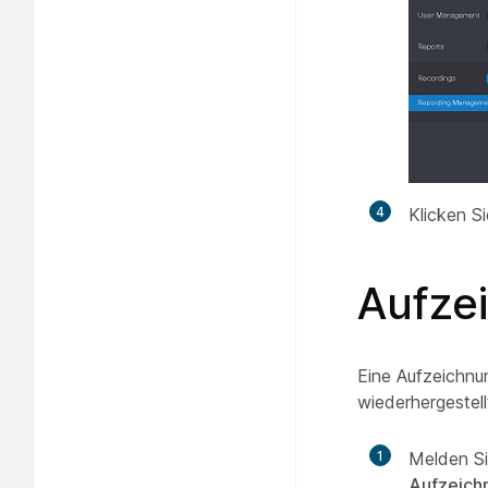
4
Klicken S
Aufze
Eine Aufzeichnu
wiederhergestel
1
Melden Si
Aufzeich