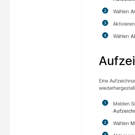
2
Wählen
A
3
Aktiviere
4
Wählen
A
Aufze
Eine Aufzeichnu
wiederhergestel
1
Melden Si
Aufzeich
2
Wählen
M
3