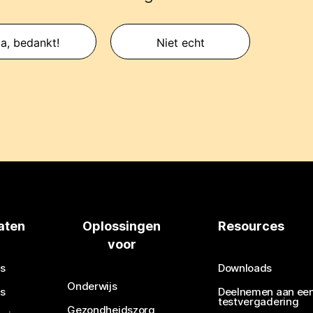
a, bedankt!
Niet echt
aten
Oplossingen
Resources
voor
s
Downloads
Onderwijs
s
Deelnemen aan ee
testvergadering
Gezondheidszorg