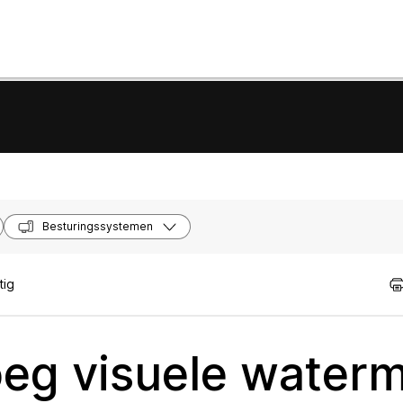
Besturingssystemen
tig
eg visuele water