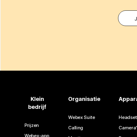
J
Klein
Organisatie
Appar
bedrijf
Webex Suite
Headset
Prijzen
Calling
Camera'
Webex-app