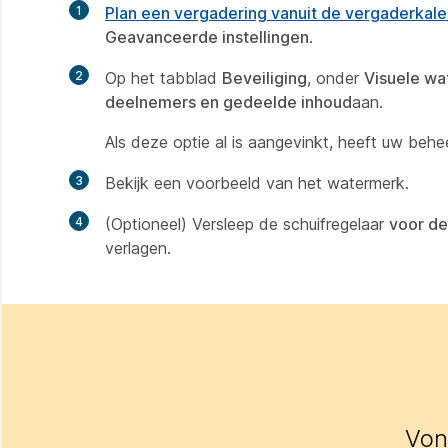
1
Plan een vergadering vanuit de vergaderkal
Geavanceerde instellingen
.
2
Op het tabblad
Beveiliging
, onder
Visuele w
deelnemers en gedeelde inhoud
aan.
Als deze optie al is aangevinkt, heeft uw beh
3
Bekijk een voorbeeld van het watermerk.
4
(Optioneel) Versleep de schuifregelaar
voor de
verlagen.
Vond