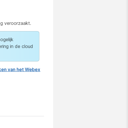
ng veroorzaakt.
ogelijk
ring in de cloud
ken van het Webex