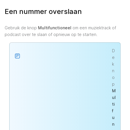
Een nummer overslaan
Gebruik de knop
Multifunctioneel
om een muziektrack of
podcast over te slaan of opnieuw op te starten.
D
e
k
n
o
p
M
ul
ti
f
u
n