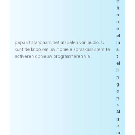
c
ti
o
n
e
el
bepaalt standaard het afspelen van audio. U
In
kunt de knop om uw mobiele spraakassistent te
s
activeren opnieuw programmeren via
t
el
li
n
g
e
n
>
Al
g
e
m