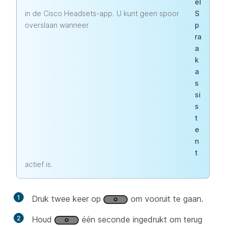
el
in de Cisco Headsets-app. U kunt geen spoor
S
overslaan wanneer
p
ra
a
k
a
s
si
s
t
e
n
t
actief is.
1
Druk twee keer op
om vooruit te gaan.
2
Houd
één seconde ingedrukt om terug