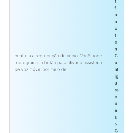
ti
f
u
n
c
ti
o
n
controla a reprodução de áudio. Você pode
C
reprogramar o botão para ativar o assistente
o
de voz móvel por meio de
nf
ig
u
ra
ç
õ
e
s
>
G