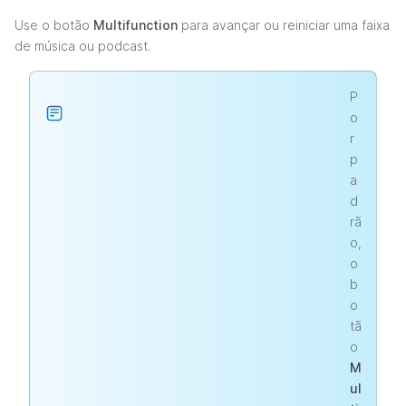
Use o botão
Multifunction
para avançar ou reiniciar uma faixa
de música ou podcast.
P
o
r
p
a
d
rã
o,
o
b
o
tã
o
M
ul