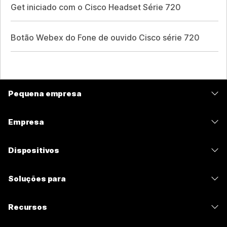
Get iniciado com o Cisco Headset Série 720
Botão Webex do Fone de ouvido Cisco série 720
Pequena empresa
Preços
Empresa
Aplicativo Webex
Webex Suite
Dispositivos
Meetings
Calling
Fones de ouvido
Calling
Soluções para
Meetings
Câmeras
Mensagens
Educação
Mensagens
Recursos
Série de mesa
Compartilhamento de tela
Assistência médica
Slido
Downloads