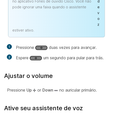
no aplicativo Fones de ouvido Cisco. Você não
d
pode ignorar uma faixa quando o assistente
e
v
o
z
estiver ativo.
1
Pressione
duas vezes para avançar.
2
Espere
um segundo para pular para trás.
Ajustar o volume
Pressione
Up
or
Down
no auricular primário.
Ative seu assistente de voz