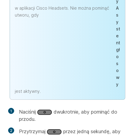
y
w aplikacji Cisco Headsets. Nie można pominąć
A
utworu, gdy
s
y
st
e
nt
gł
o
s
o
w
y
jest aktywny.
1
Naciśnij
dwukrotnie, aby pominąć do
przodu.
2
Przytrzymaj
przez jedną sekundę, aby