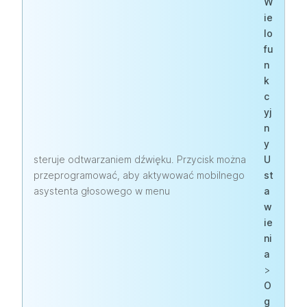
W
ie
lo
fu
n
k
c
yj
n
y
steruje odtwarzaniem dźwięku. Przycisk można
U
przeprogramować, aby aktywować mobilnego
st
asystenta głosowego w menu
a
w
ie
ni
a
>
O
g