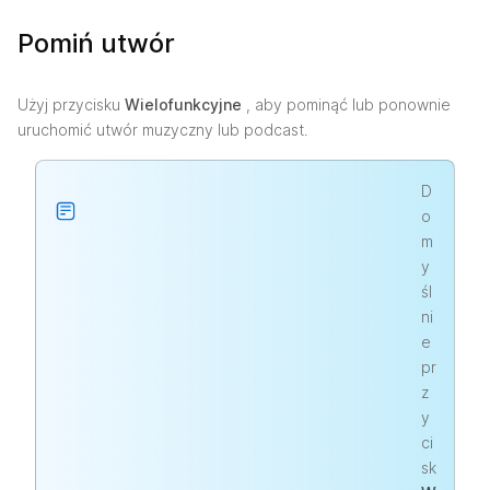
Pomiń utwór
Użyj przycisku
Wielofunkcyjne
, aby pominąć lub ponownie
uruchomić utwór muzyczny lub podcast.
D
o
m
y
śl
ni
e
pr
z
y
ci
sk