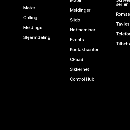
Møter
Skrive
serien
Møter
Meldinger
Romse
Calling
Slido
Tavles
Meldinger
Nettseminar
Telefo
Skjermdeling
Events
Tilbeh
Kontaktsenter
CPaaS
Sikkerhet
Control Hub