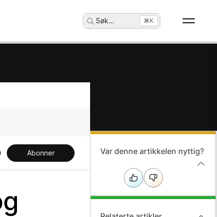
Søk
...
⌘K
Var denne artikkelen nyttig?
Abonner
og
Relaterte artikler