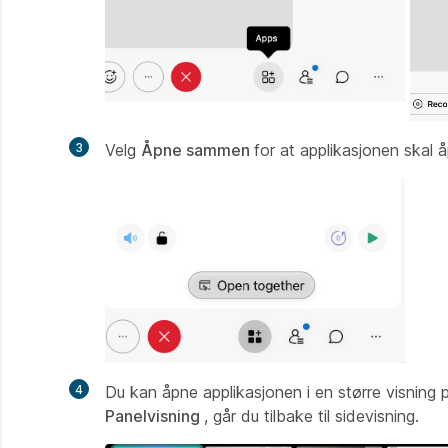
3
Velg
Åpne sammen
for at applikasjonen skal 
4
Du kan åpne applikasjonen i en større visnin
Panelvisning
, går du tilbake til sidevisning.