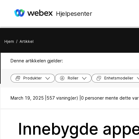
Hjelpesenter
Hjem
/
Artikkel
Denne artikkelen gjelder:
Produkter
Roller
Enhetsmodeller
March 19, 2025 |
557 visning(er) |
0 personer mente dette var 
Innebygde apper