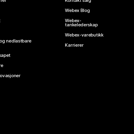
mer
Kontakt salg
Webex Blog
t
Webex-
tankelederskap
Webex-varebutikk
 og nedlastbare
Karrierer
kapet
re
novasjoner