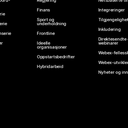
bord-
Regjering
Nettbaserte ti
Finans
Integreringer
rie
Sport og
Tilgjengelighe
erie
underholdning
Inkludering
nserie
Frontline
Direktesendte
ør
Ideelle
webinarer
organisasjoner
Webex-felless
Oppstartsbedrifter
Webex-utvikle
Hybridarbeid
Nyheter og in