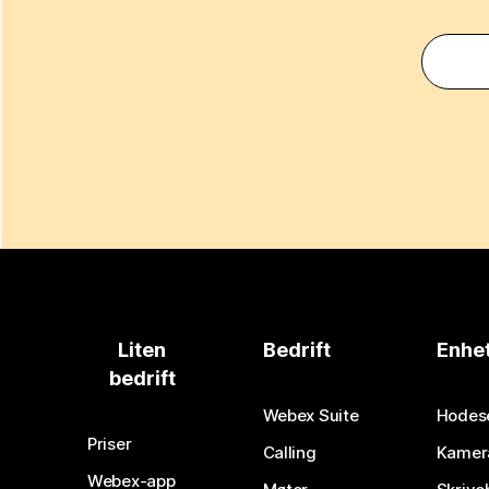
Liten
Bedrift
Enhe
bedrift
Webex Suite
Hodes
Priser
Calling
Kamer
Webex-app