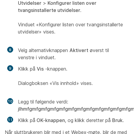
Utvidelser
>
Konfigurer listen over
tvangsinstallerte utvidelser
.
Vinduet «Konfigurer listen over tvangsinstallerte
utvidelser» vises.
Velg alternativknappen
Aktivert
øverst til
venstre i vinduet.
Klikk på
Vis
-knappen.
Dialogboksen «Vis innhold» vises.
Legg til følgende verdi:
jlhmfgmfgmfgmfgmfgmfgmfgmfgmfgmfgmfgmfgm
Klikk på
OK-knappen
, og klikk deretter på
Bruk
.
Når sluttbrukeren blir med i et Webex-møte, blir de med