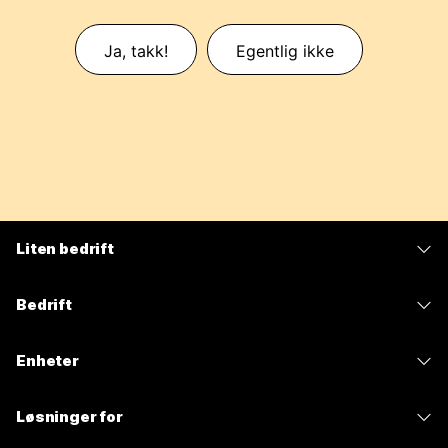
Ja, takk!
Egentlig ikke
Liten bedrift
Priser
Bedrift
Webex-app
Webex Suite
Enheter
Møter
Calling
Hodesett
Calling
Løsninger for
Møter
Kameraer
Meldinger