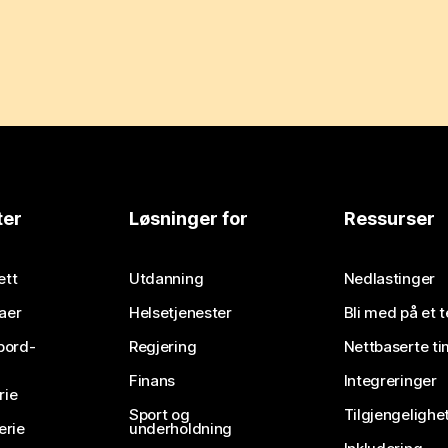
ter
Løsninger for
Ressurser
ett
Utdanning
Nedlastinger
aer
Helsetjenester
Bli med på et 
bord-
Regjering
Nettbaserte ti
Finans
Integreringer
rie
Sport og
Tilgjengelighe
erie
underholdning