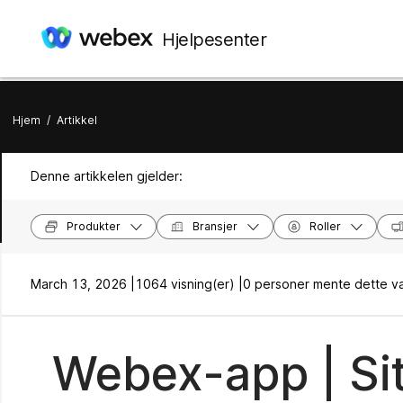
Hjelpesenter
Hjem
/
Artikkel
Denne artikkelen gjelder:
Produkter
Bransjer
Roller
March 13, 2026 |
1064 visning(er) |
0 personer mente dette va
Webex-app | Si