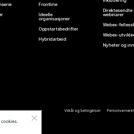
Inkludering
nserie
Frontline
Direktesendte
ør
Ideelle
webinarer
organisasjoner
Webex-felless
Oppstartsbedrifter
Webex-utvikle
Hybridarbeid
Nyheter og in
Vilkår og betingelser
Personvernerk
 cookies.