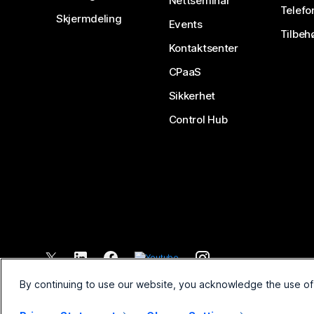
Nettseminar
Telefo
Skjermdeling
Events
Tilbeh
Kontaktsenter
CPaaS
Sikkerhet
Control Hub
©
2026
Cisco og/eller tilknyttede selskaper. Med enerett.
By continuing to use our website, you acknowledge the use of