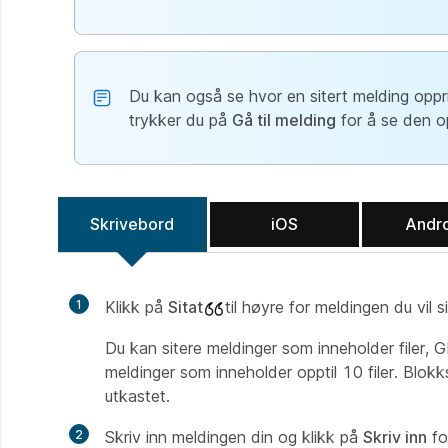
Du kan også se hvor en sitert melding opprinn
trykker du på
Gå til melding
for å se den op
Skrivebord
iOS
Andr
1
Klikk på
Sitat
til høyre for meldingen du vil si
Du kan sitere meldinger som inneholder filer, G
meldinger som inneholder opptil 10 filer. Blokk
utkastet.
2
Skriv inn meldingen din og klikk på
Skriv inn
fo