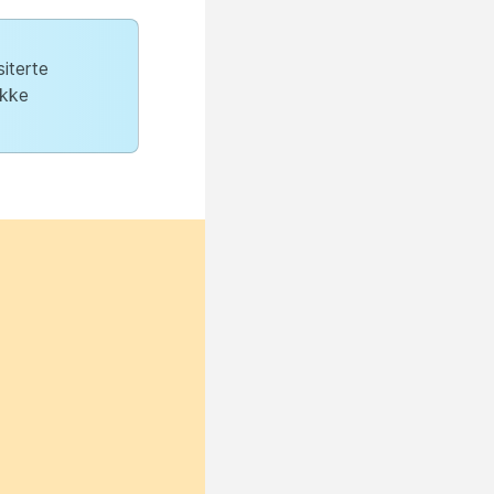
iterte
ikke