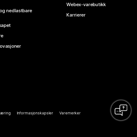
Webex-varebutikk
 og nedlastbare
Karrierer
kapet
re
novasjoner
læring
Informasjonskapsler
Varemerker