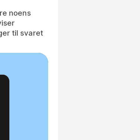
ere noens
iser
r til svaret