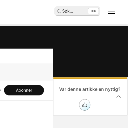
Søk
...
⌘K
Var denne artikkelen nyttig?
Abonner