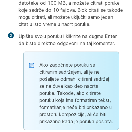
datoteke od 100 MB, a možete citirati poruke
koje sadrže do 10 fajlova. Blok citati se takođe
mogu citirati, ali možete uključiti samo jedan
citat u isto vreme u nacrt poruke.
2
Upišite svoju poruku i kliknite na dugme
Enter
da biste direktno odgovorili na taj komentar.
Ako započnete poruku sa
citiranim sadržajem, ali je ne
pošaljete odmah, citirani sadržaj
se ne čuva kao deo nacrta
poruke. Takođe, ako citirate
poruku koja ima formatiran tekst,
formatiranje neće biti prikazano u
prostoru kompozicije, ali će biti
prikazano kada je poruka poslata.