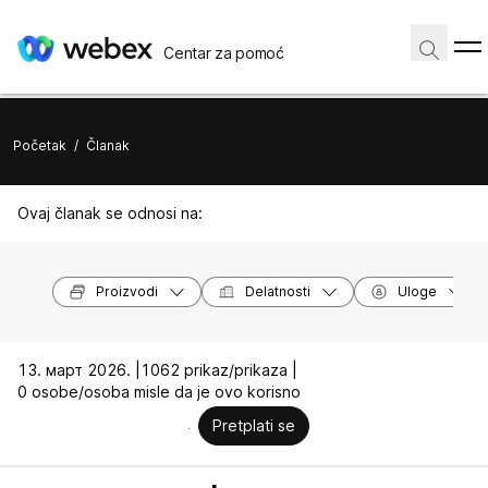
Centar za pomoć
Početak
/
Članak
Ovaj članak se odnosi na:
Proizvodi
Delatnosti
Uloge
13. март 2026. |
1062 prikaz/prikaza |
0 osobe/osoba misle da je ovo korisno
Pretplati se