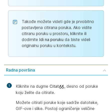
Takođe možete videti gde je prvobitno
postavljena citirana poruka. Ako vidite
citiranu poruku u prostoru, kliknite ili
dodirnite
Idi na poruku
da biste videli
originalnu poruku u kontekstu.
Radna površina
1
Kliknite na dugme
Citat
, desno od poruke
koju želite da citirate.
Možete citirati poruke koje sadrže datoteke,
GIF-ove i slike. Postoji ograničenje veličine