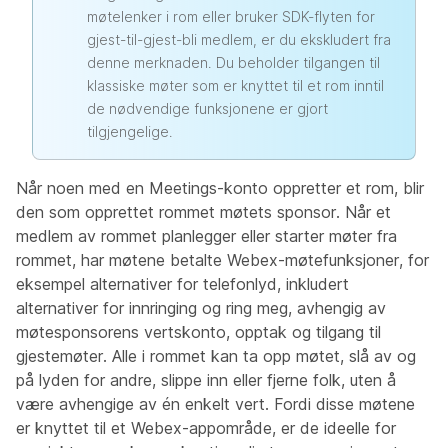
møtelenker i rom eller bruker SDK-flyten for
gjest-til-gjest-bli medlem, er du ekskludert fra
denne merknaden. Du beholder tilgangen til
klassiske møter som er knyttet til et rom inntil
de nødvendige funksjonene er gjort
tilgjengelige.
Når noen med en Meetings-konto oppretter et rom, blir
den som opprettet rommet møtets sponsor. Når et
medlem av rommet planlegger eller starter møter fra
rommet, har møtene betalte Webex-møtefunksjoner, for
eksempel alternativer for telefonlyd, inkludert
alternativer for innringing og ring meg, avhengig av
møtesponsorens vertskonto, opptak og tilgang til
gjestemøter. Alle i rommet kan ta opp møtet, slå av og
på lyden for andre, slippe inn eller fjerne folk, uten å
være avhengige av én enkelt vert. Fordi disse møtene
er knyttet til et Webex-appområde, er de ideelle for