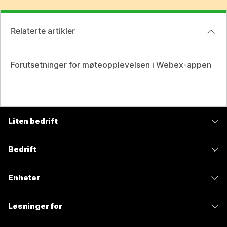
Relaterte artikler
Forutsetninger for møteopplevelsen i Webex-appen
Liten bedrift
Priser
Bedrift
Webex-app
Webex Suite
Enheter
Møter
Calling
Hodesett
Calling
Løsninger for
Møter
Kameraer
Meldinger
Utdanning