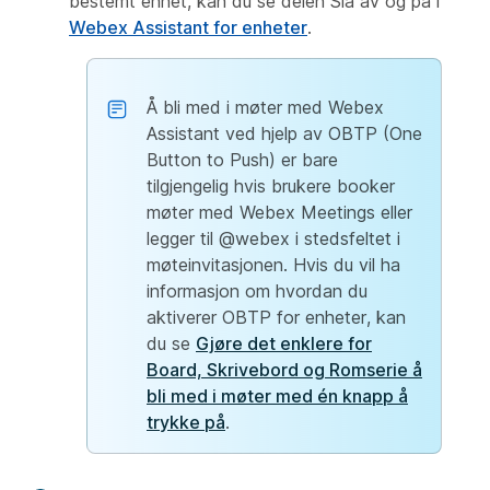
bestemt enhet, kan du
se delen Slå av og på
i
Webex Assistant for enheter
.
Å bli med i møter med Webex
Assistant ved hjelp av OBTP (One
Button to Push) er bare
tilgjengelig hvis brukere booker
møter med Webex Meetings eller
legger til @webex i stedsfeltet i
møteinvitasjonen. Hvis du vil ha
informasjon om hvordan du
aktiverer OBTP for enheter, kan
du se
Gjøre det enklere for
Board, Skrivebord og Romserie å
bli med i møter med én knapp å
trykke på
.